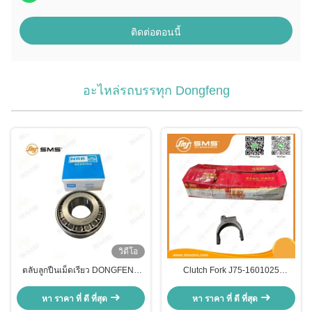
ติดต่อตอนนี้
อะไหล่รถบรรทุก Dongfeng
วิดีโอ
ตลับลูกปืนเม็ดเรียว DONGFENG
Clutch Fork J75-1601025
Truck Parts 32310 ขนาด 50 × 110
DONGFENG Truck Parts
× 42.25 มม.
หา ราคา ที่ ดี ที่สุด
หา ราคา ที่ ดี ที่สุด