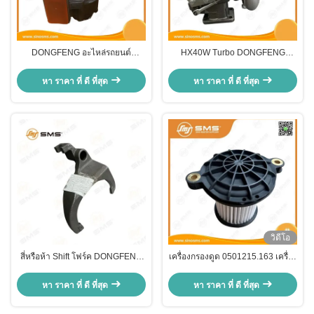
DONGFENG อะไหล่รถยนต์
HX40W Turbo DONGFENG
HX30W Turbo C4040382 HX30W
อะไหล่รถบรรทุก 3783604
230209186
4051033 Holset HX40W
หา ราคา ที่ ดี ที่สุด
หา ราคา ที่ ดี ที่สุด
วิดีโอ
สี่หรือห้า Shift โฟร์ค DONGFENG
เครื่องกรองดูด 0501215.163 เครื่อง
รถบรรทุกอะไหล่ 1700C-272-A การ
ดูดน้ํา ของรถบรรทุกดอนเฟง
ส่งสลับโฟร์ค
หา ราคา ที่ ดี ที่สุด
หา ราคา ที่ ดี ที่สุด