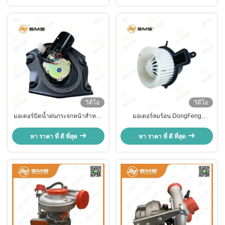
วิดีโอ
วิดีโอ
มอเตอร์ปัดน้ำฝนกระจกหน้าสำหรับ
มอเตอร์ลมร้อน DongFeng
รถบรรทุก DONGFENG รุ่น 37AP-
TianLong 8103116-C0100 อะไหล่
05010 OEM
รถบรรทุก DONGFENG
หา ราคา ที่ ดี ที่สุด
หา ราคา ที่ ดี ที่สุด