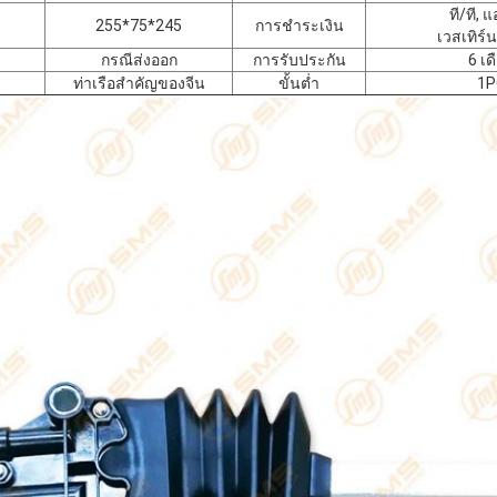
ที/ที, 
255*75*245
การชำระเงิน
เวสเทิร์น
กรณีส่งออก
การรับประกัน
6 เด
ท่าเรือสำคัญของจีน
ขั้นต่ำ
1P