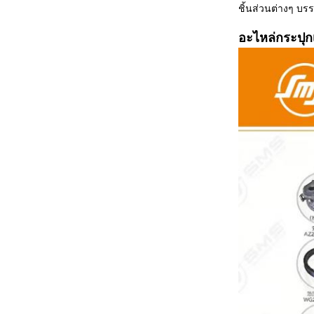
ชิ้นส่วนต่างๆ บ
อะไหล่กระปุก