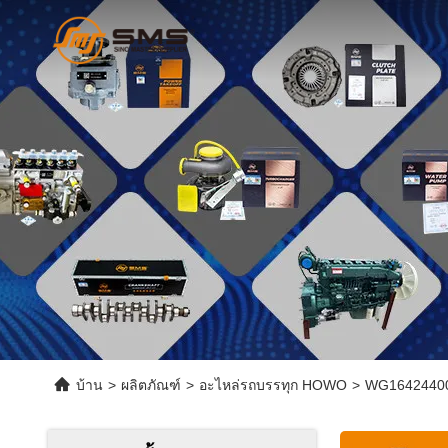
บ้าน
>
ผลิตภัณฑ์
>
อะไหล่รถบรรทุก HOWO
>
WG164244005