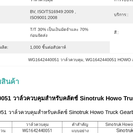
BV, ISO/TS16949:2009 , 
บริการ::
ISO9001:2008
T/T 30% เป็นเงินมัดจำและ 70% 
สี::
ก่อนจัดส่ง
ลิต:
1,000 ชิ้นต่อสัปดาห์
WG1642440051 วาล์วควบคุม
, 
WG1642440051 HOWO อ
สินค้า
51 วาล์วควบคุมสำหรับคลัตช์ Sinotruk Howo Tru
 วาล์วควบคุมสำหรับคลัตช์ Sinotruk Howo Truck Gear
วาล์วควบคุม
คำสำคัญ
Sinotruk Howo
Sinotru
่วน
WG1642440051
แบบอย่าง