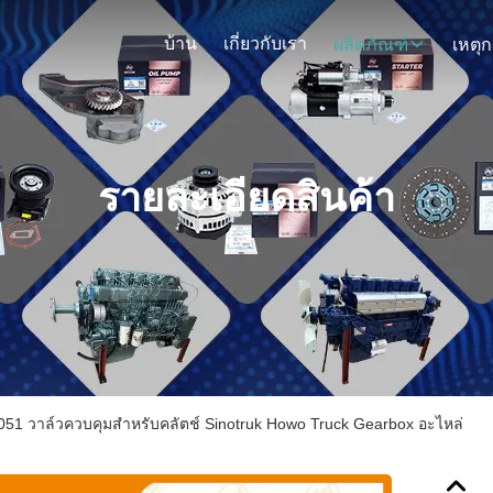
บ้าน
เกี่ยวกับเรา
ผลิตภัณฑ์
รายละเอียดสินค้า
1 วาล์วควบคุมสำหรับคลัตช์ Sinotruk Howo Truck Gearbox อะไหล่