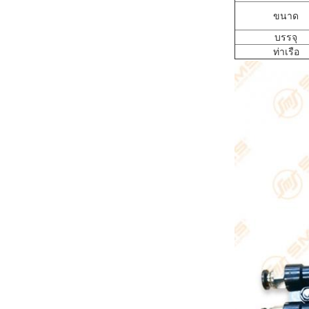
ขนาด
บรรจุ
ท่าเรือ