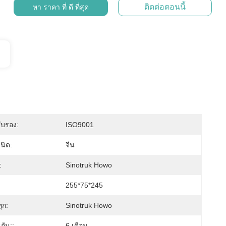
ติดต่อตอนนี้
หา ราคา ที่ ดี ที่สุด
ับรอง:
ISO9001
นิด:
จีน
:
Sinotruk Howo
255*75*245
ุก:
Sinotruk Howo
กัน::
6 เดือน